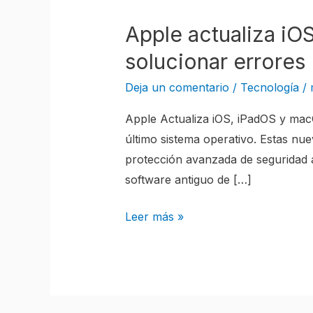
Apple actualiza iO
Apple
actualiza
solucionar errores
iOS,
Deja un comentario
/
Tecnología
/
iPadOS
y
Apple Actualiza iOS, iPadOS y mac
macOS
último sistema operativo. Estas nu
de
protección avanzada de seguridad 
dispositivos
software antiguo de […]
antiguos
para
Leer más »
solucionar
errores