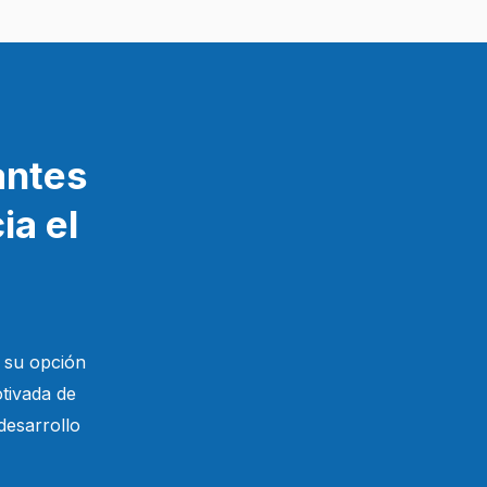
antes
ia el
 su opción
tivada de
desarrollo