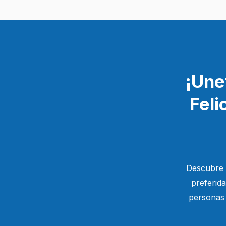
¡Une
Feli
Descubre 
preferid
personas 